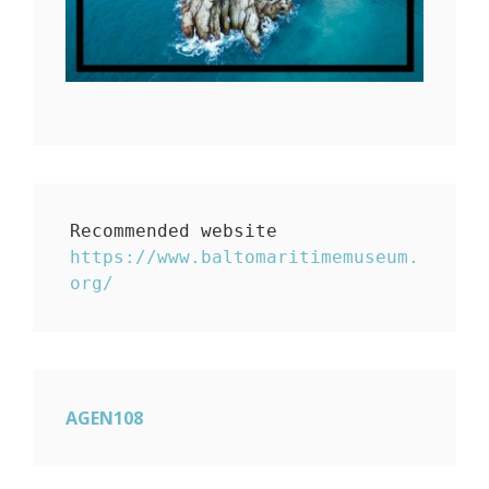
https://www.baltomaritimemuseum.
org/
AGEN108