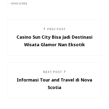
nova scotia
tags,
Post
Previous
PREV POST
navigation
Casino Sun City Bisa Jadi Destinasi
Post
Wisata Glamor Nan Eksotik
Next
NEXT POST
Informasi Tour and Travel di Nova
Post
Scotia