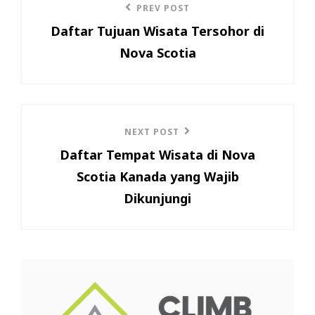
Previous
PREV POST
navigation
Daftar Tujuan Wisata Tersohor di
Post
Nova Scotia
Next
NEXT POST
Daftar Tempat Wisata di Nova
Post
Scotia Kanada yang Wajib
Dikunjungi